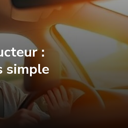
cteur :
s simple