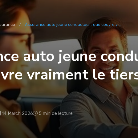
surance
Assurance auto jeune conducteur : que couvre vr...
ce auto jeune condu
vre vraiment le tier
14 March 2026
5 min de lecture