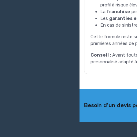
profil à risque éle
La
franchise
peu
Les
garanties 
En cas de sinistr
Cette formule reste 
premières années de p
Conseil :
Avant toute 
personnalisé adapté à 
Besoin d'un devis p