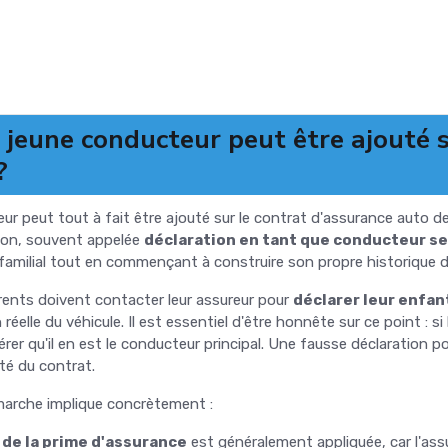
 jeune conducteur peut être ajouté s
?
ur peut tout à fait être ajouté sur le contrat d'assurance auto d
tion, souvent appelée
déclaration en tant que conducteur s
 familial tout en commençant à construire son propre historique 
ents doivent contacter leur assureur pour
déclarer leur enfa
 réelle du véhicule. Il est essentiel d'être honnête sur ce point : si
érer qu'il en est le conducteur principal. Une fausse déclaration p
ité du contrat.
marche implique concrètement :
 de la prime d'assurance
est généralement appliquée, car l'a