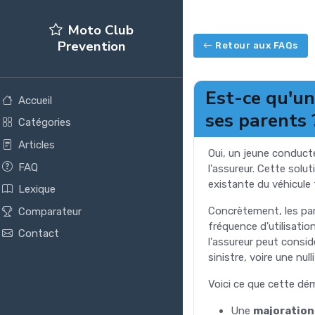
Moto Club
Prevention
Retour aux FAQs
Est-ce qu'un
Accueil
ses parents 
Catégories
Articles
Oui, un jeune conducte
FAQ
l'assureur. Cette solu
existante du véhicule
Lexique
Concrètement, les par
Comparateur
fréquence d'utilisation
Contact
l'assureur peut consid
sinistre, voire une null
Voici ce que cette dé
Une
majoration