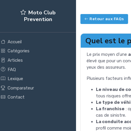
Moto Club
Prevention
Retour aux FAQs
Quel est le 
Accueil
Catégories
Le prix moyen d'une
a
Articles
élevé que pour un con
yeux des assureurs.
FAQ
Plusieurs facteurs inf
Lexique
Comparateur
Le niveau de c
tous risques offr
Contact
Le type de véh
La franchise
: o
cas de sinistre.
La conduite a
profil comme moi