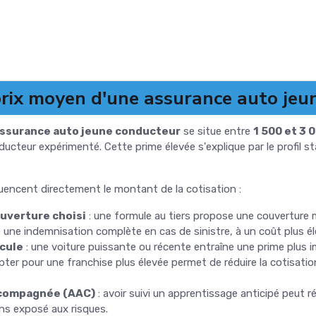
prix moyen d'une assurance auto jeu
ssurance auto jeune conducteur
se situe entre
1 500 et 3 
ducteur expérimenté. Cette prime élevée s'explique par le profil
luencent directement le montant de la cotisation :
ouverture choisi
: une formule au tiers propose une couverture 
e une indemnisation complète en cas de sinistre, à un coût plus él
icule
: une voiture puissante ou récente entraîne une prime plus 
pter pour une franchise plus élevée permet de réduire la cotisati
ccompagnée (AAC)
: avoir suivi un apprentissage anticipé peut r
ns exposé aux risques.