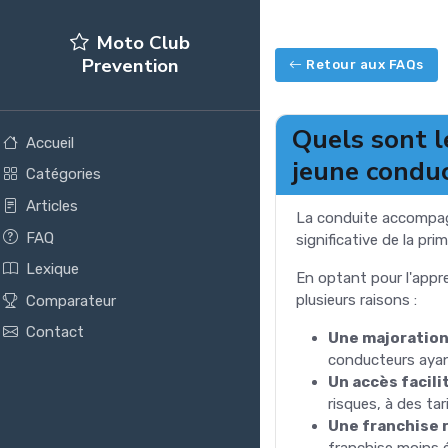
Moto Club
Prevention
Retour aux FAQs
Quels sont l
Accueil
jeune conduc
Catégories
Articles
La conduite accompag
FAQ
significative de la pr
Lexique
En optant pour l'appre
plusieurs raisons :
Comparateur
Contact
Une majoration
conducteurs ayant
Un accès facili
risques, à des tar
Une franchise r
franchise moins é