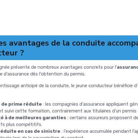
es avantages de la conduite accomp
teur ?
née présente de nombreux avantages concrets pour l'
assuranc
ime d'assurance dès l'obtention du permis.
ntissage anticipé de la conduite, le jeune conducteur bénéficie d'
 de prime réduite
: les compagnies d'assurance appliquent géné
 suivi cette formation, contrairement aux titulaires d'un permis 
té à de meilleures garanties
: certains assureurs proposent de
ifs plus compétitifs.
éduite en cas de sinistre
: l'expérience accumulée pendant l
levée lors de la souscription du contrat.